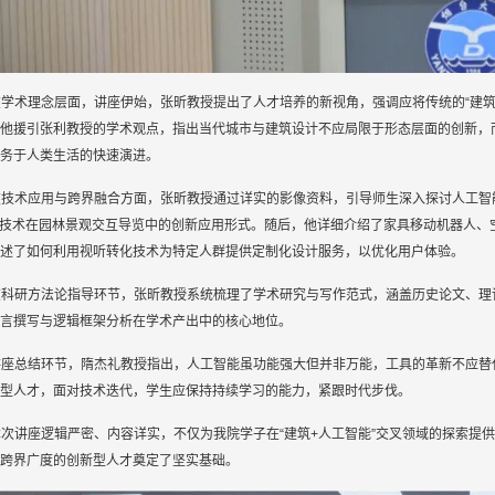
在学术理念层面，讲座伊始，张昕教授提出了人才培养的新视角，强调应将传统的“建筑
他援引张利教授的学术观点，指出当代城市与建筑设计不应局限于形态层面的创新，而
务于人类生活的快速演进。
在技术应用与跨界融合方面，张昕教授通过详实的影像资料，引导师生深入探讨人工智
I技术在园林景观交互导览中的创新应用形式。随后，他详细介绍了家具移动机器人、
述了如何利用视听转化技术为特定人群提供定制化设计服务，以优化用户体验。
在科研方法论指导环节，张昕教授系统梳理了学术研究与写作范式，涵盖历史论文、理
言撰写与逻辑框架分析在学术产出中的核心地位。
讲座总结环节，隋杰礼教授指出，人工智能虽功能强大但并非万能，工具的革新不应替
型人才，面对技术迭代，学生应保持持续学习的能力，紧跟时代步伐。
本次讲座逻辑严密、内容详实，不仅为我院学子在“建筑+人工智能”交叉领域的探索提
跨界广度的创新型人才奠定了坚实基础。