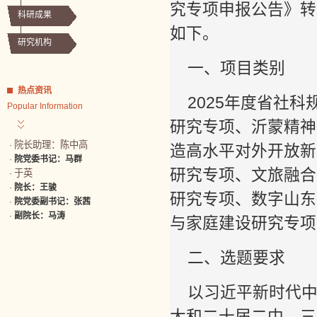
究专项申报公告》转
科研成果
如下。
研究机构
一、项目类别
热点资讯
2025年度省社
Popular Information
研究专项、沂蒙精神
院长助理：陈中高
·
造高水平对外开放新
·
院党委书记：马群
研究专项、文旅融合
于英
·
·
院长：王骏
研究专项、数字山东
·
院党委副书记：张茜
·
副院长：马涛
与家庭建设研究专项
二、选题要求
以习近平新时代
大和二十届二中、三