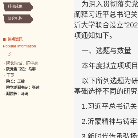
为深入贯彻落实
科研成果
阐释习近平总书记关
研究机构
沂大学联合设立“2
项通知如下。
热点资讯
Popular Information
一、选题与数量
院长助理：陈中高
·
本年度拟立项项目
·
院党委书记：马群
于英
·
以下所列选题为
·
院长：王骏
·
院党委副书记：张茜
基础选择不同的研究
·
副院长：马涛
1.习近平总书记
2.沂蒙精神与铸
3.新时代传承弘