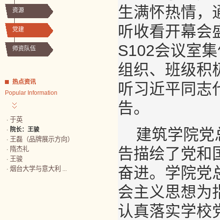
生满怀热情，
资源
听收看开幕会
党建
S102会议
师资队伍
组织、班级积
热点资讯
听习近平同志
Popular Information
告。
于英
·
建筑学院党
·
院长：王骏
王磊（品牌展示方向）
·
告描绘了党和
隋杰礼
·
王骏
·
奋进。学院党
烟台大学与意大利 ...
·
会主义思想为
认真落实学校