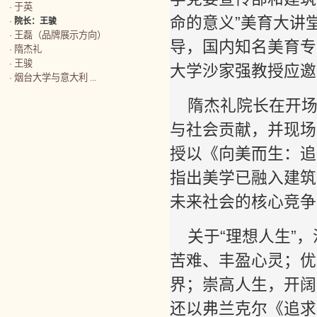
于英
·
命的意义”美育大讲
·
院长：王骏
王磊（品牌展示方向）
·
导，国内知名美育专
隋杰礼
·
王骏
·
大学沙家强教授应邀
烟台大学与意大利 ...
·
隋杰礼院长在开
与社会贡献，并现场
授以《向美而生：追
指出美学已融入建筑
未来社会的核心竞争
关于“理想人生”
苦难、丰盈心灵；优
界；崇高人生，开阔
还以弗兰克尔《追求