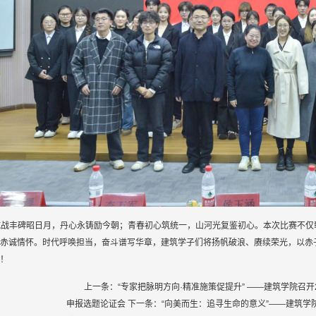
抗战丰碑昭日月，丹心永铸励今朝；青春初心筑统一，山河光复鉴初心。本次比赛不仅
赤诚情怀。时代呼唤担当，奋斗谱写华章，建筑学子们将扬帆破浪、赓续荣光，以赤
！
上一条：
“专家把脉明方向·精准施策促提升” ——建筑学院召开
申报选题论证会
下一条：
“向美而生：追寻生命的意义”——建筑学