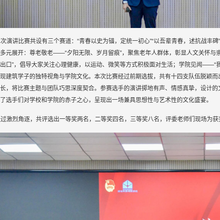
本次演讲比赛共设有三个赛道：“青春以史为锚，定统一初心”“以吾辈青春，述抗战丰碑
多元展开：尊老敬老——“夕阳无限、岁月留痕”，聚焦老年人群体，彰显人文关怀与
出口”，倡导大家关注心理健康，以运动、微笑等方式积极面对生活；学院见闻——“
现建筑学子的独特视角与学院文化。本次比赛经过前期选拔，共有十四支队伍脱颖而
长，将比赛主题与团队巧思深度契合。参赛选手的演讲掷地有声、情感真挚，设计的
了选手们对学校和学院的赤子之心，呈现出一场兼具思想性与艺术性的文化盛宴。
经过激烈角逐，共评选出一等奖两名，二等奖四名，三等奖八名，评委老师们现场为获