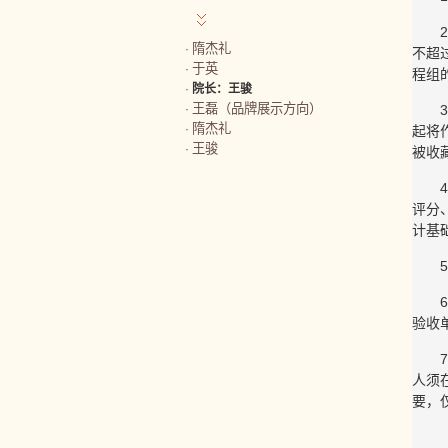
隋杰礼
·
不超
于英
·
程组
·
院长：王骏
王磊（品牌展示方向）
·
隋杰礼
·
起将
王骏
·
被收
评分
计基
验收
人须
要，