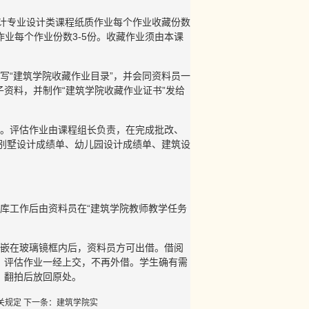
设计专业设计类课程纸质作业每个作业收藏份数
作业每个作业份数3-5份。收藏作业须由本课
写“建筑学院收藏作业目录”，并会同资料员一
资料，并制作“建筑学院收藏作业证书”发给
理。评估作业由课程组长负责，在完成批改、
别墅设计成绩单、幼儿园设计成绩单、建筑设
库工作后由资料员在“建筑学院教师教学任务
镶嵌在玻璃镜框内后，资料员方可出借。借阅
。评估作业一经上交，不再外借。学生确有需
，翻拍后放回原处。
关规定
下一条：
建筑学院实