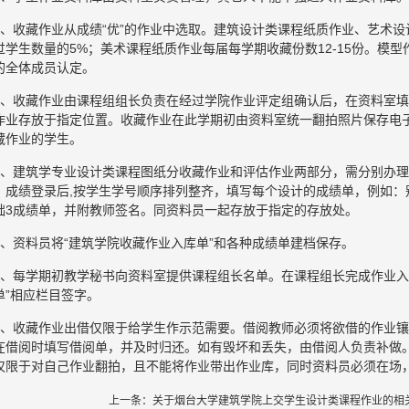
2、收藏作业从成绩“优”的作业中选取。建筑设计类课程纸质作业、艺术
过学生数量的5%；美术课程纸质作业每届每学期收藏份数12-15份。模型
的全体成员认定。
3、收藏作业由课程组组长负责在经过学院作业评定组确认后，在资料室填
作业存放于指定位置。收藏作业在此学期初由资料室统一翻拍照片保存电子
藏作业的学生。
4、建筑学专业设计类课程图纸分收藏作业和评估作业两部分，需分别办
、成绩登录后,按学生学号顺序排列整齐，填写每个设计的成绩单，例如：
础3成绩单，并附教师签名。同资料员一起存放于指定的存放处。
5、资料员将“建筑学院收藏作业入库单”和各种成绩单建档保存。
6、每学期初教学秘书向资料室提供课程组长名单。在课程组长完成作业入
单”相应栏目签字。
7、收藏作业出借仅限于给学生作示范需要。借阅教师必须将欲借的作业
在借阅时填写借阅单，并及时归还。如有毁坏和丢失，由借阅人负责补做
仅限于对自己作业翻拍，且不能将作业带出作业库，同时资料员必须在场
上一条：
关于烟台大学建筑学院上交学生设计类课程作业的相